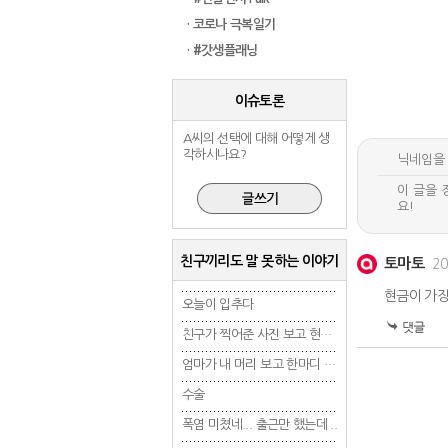
· 코로나 극복일기
· #갓생플래닝
이슈토론
A씨의 선택에 대해 어떻게 생
각하시나요?
친구끼리도 말 못하는 이야기
토마토
20
현금이 가
오늘이 입추다
오늘이 입추다
오늘이 입추다
친구가 찍어준 사진 보고 현타 겁..
친구가 찍어준 사진 보고 현타 겁..
엄마가 내 머리 보고 한마디 했는..
엄마가 내 머리 보고 한마디 했는..
수술
수술
수술
폭염 미쳤네... 출근만 했는데 ..
폭염 미쳤네... 출근만 했는데 ..
폭염 미쳤네... 출근만 