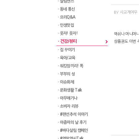
· 살림센스
· 동네 통신
BY 사교계여우
· 요리Q&A
· 인생맛집
· 웃자! 웃자!
역쉬나 머니머니
· 건강/뷰티
상품권도 이번 
· 집 꾸미기
· 육아/교육
· 워킹맘끼리! 톡
· 부부의 성
· 이슈화제
· 문화생활 Talk
· 아무얘기나
· 소비자 리뷰
· #랜선추석 이야기
· 아줌마의 날 후기
· #바다살림 캠페인
· #연말연시Talk