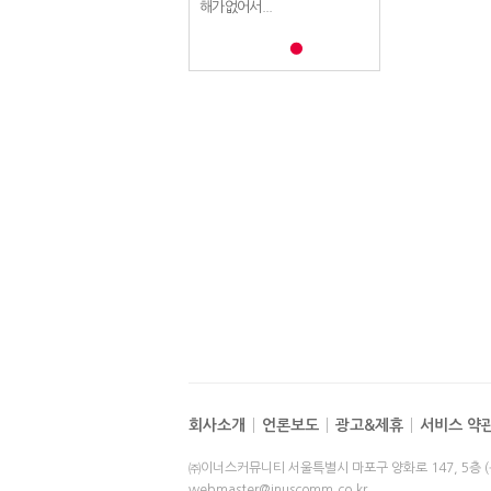
해가없어서...
해가없어서...
해가없어서...
회사소개
언론보도
광고&제휴
서비스 약
㈜이너스커뮤니티 서울특별시 마포구 양화로 147, 5층 
webmaster@inuscomm.co.kr