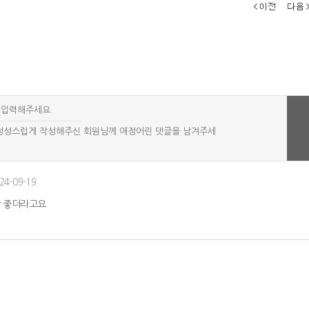
24-09-19
장 좋더라고요
친구가 찍어준 사진 보고 현타 겁..
엄마가 내 머리 보고 한마디 했는..
했는데 ..