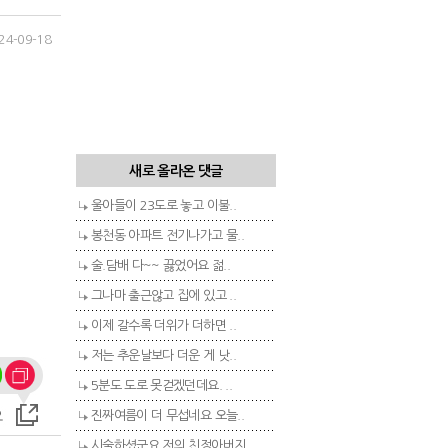
24-09-18
새로 올라온 댓글
울아들이 23도로 놓고 이불..
봉천동 아파트 전기나가고 물..
술.담배 다~~ 끓었어요 젊..
그나마 출근않고 집에 있고 ..
이제 갈수록 더위가 더하면 ..
저는 추운날보다 더운 게 낫..
5분도 도로 못걷겠던데요. ..
진짜여름이 더 무섭네요 오늘..
시술하셨군요 저의 친정아버지..