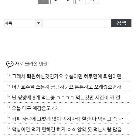
새로 올라온 댓글
그래서 퇴원하신것인가요 수술이면 하루만에 퇴원이면
시술이셨나봐요 개복수술만 아님 다행이죠 수술에 입원
어떤호수를 쓰는지 궁금하군요 튼튼하고 오래썼으면해
환자도 힘들지만 보호자도 힘듭니다 딸애 일년 병원생
서요
난 영양제 8개 먹는중 ㅋㅋㅋㅋ 먹는것만 시간이 꽤 걸
활에 딸애 퇴원하자마자 친정엄마 골절로 두달반의 입
리더라
오늘 대구 체감온도 42...
원기간 보아주느라 거의 일년반을 병원에서 쪽잠 자면
커피 하루에 그렇게 많이 먹지마셈 혈관 다 막히고 속 다
서 지내서인지 저의 엄마는 병원밥도 한톨도 안드셔서
배림
액상이면 먹기 편하긴 하지 ㅇㅇ 알약 못 먹는사람 많음