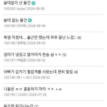
쓸데없이 산 물건
100200
|
dulce
|
2026-08-06
쓸데 없는 물건
100199
|
아즈메
|
2026-08-06
폭염 미쳤네... 출근만 했는데 하루 끝난 느낌;;
(6)
100198
|
앙로밈
|
2026-08-05
엄마가 냉장고 열자마자 한숨 쉼ㅋㅋ
(5)
100197
|
허원준
|
2026-08-02
아빠가 갑자기 혈압계를 사왔는데 괜히 찔림
(8)
100196
|
배ㅣㄴAO
|
2026-08-02
니들은 ㄹㅇ 결혼하지 마라 ㅋㅋ ㅅㅂ
100195
|
12345
|
2026-07-26
들으면 화가나는것
(1)