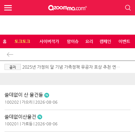
홈
토크토크
사이버작가
맘이슈
요리
캠페인
이벤트
2025년 가정의 달 기념 가족정책 유공자 포상 추천 연장
공지
공고
쓸데없이 산 물건들
100202
|
가으리
|
2026-08-06
쓸데없이산물건
100201
|
가로등
|
2026-08-06