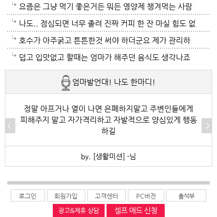
밥도 해다 드려야겠고 그래도 전 출가외인 취급이더군
요즘은 그냥 먹기 좋은거든 뭐든 영양제 챙겨먹는 사람
요 친정엄마도 넘 힘들게 하니 멀어지게 되네요 남편분
이 사는거다
나도.. 점심되면 너무 졸려 진짜 커피 한 잔 마실 힘도 없
날도 더운데 빨리 좋아지셨음해요 저의남편도 작년에
어서 그냥 낮잠 자 ㅋㅋㅋ
호수가 아주굵고 튼튼한것 써야 하더군요 제가 관리하
허리협착증 레이저 시술인데도 이박삼일 입원시키더군
는 텃밭은 호수가 굵고 넘 튼튼해서 풀려서 쓸려면 무겁
덥고 입맛없고 할때는 엄마가 해주던 음식도 생각나죠
요 정형외과병동은 통합간병이라 보호자 필요없다고 해
지만 터질 염려는 없더군요 비가 조금이라도 왔음 좋네
넘 덥도 지치는 시기에요 오늘도 38도 였죠 힘드셔도 최
엄마발언대! 나도 한마디!
도 신경이 쓰이죠 병원가면 수액이야 기본이죠
요
대한 비슷하것 찾아서 드셔야죠
정말 아프거나 열이 나면 은폐하지말고 주변인들에게
피해주지 말고 자가격리하고 자발적으로 양심있게 행동
하길
by. [생활미션] -님
로그인
회원가입
고객센터
PC버전
출석부