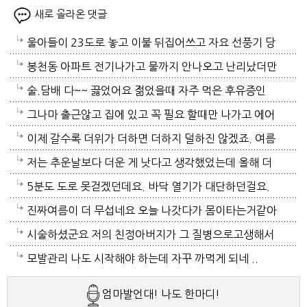
새로 올라온 댓글
울아들이 23도로 놓고 이불 뒤집어쓰고 자요 선풍기 당
연 틀어져있고 에휴
봉천동 아파트 전기나가고 물까지 안나오고 난리났더만
요. 어제 뉴스나오데요.진짜지 이젠 여름이 살기 더 힘
술.담배 다~~ 끓었어요 젊었을때 자주 먹은 후유증인
들걸로 보이네요. 다들 에어컨 밤새 돌리고하니요. 저는
가? 나이먹어서 생고생중 입니다 ㅠㅠㅠㅠ
그나마 출근않고 집에 있고 꼭 필요 할때만 나가고 에어
12시부터 밤 열시까지만 돌리고 에어컨끄고 선풍기 두
컨 켜고 있으니 그나마 잘 견디고 있네요 이렇게 에어컨
이제 갈수록 더위가 더하면 더하지 덜하진 않겠죠. 여름
대로 교대로 키고 자네요.
이 가열되면 지구 온도는 더 올라 갈 것이고 전력은 더
만 없음 좋겠어요. 여름이 무서워요.ㅎ 겨울엔 추움 옷
저는 추운날보다 더운 게 낫다고 생각했었는데 올해 더
모자날것이고 악순환이죠 그러게요 이제는 변압기 과부
이래도 껴입고 집에 가만있음 되는데 ..여름은 집을나가
위는 난생처음 겪는 거라 적응이 안되네요. 제발 비가 쏟
5분도 도로 못걷겠던데요. 바닥 열기가 대단하던걸요.
하로 정전이 될까봐 제일 무섭기도 합니다
기가 겁나요. 장대비가 한바탕 퍼부움 좋겠네요.
아져서 기온이 내려가면 좋겠어요.
지하도로 들어가서 병원근처서 또다시 지상으로 올라와
진짜여름이 더 무섭네요 오늘 나갓다가 몸이타는거같아
병원갔네요. 두군데를 가느라고 어제그랬죠. 엔간하면
택시타고 왔어요 당분간 안나가야겠어요 처서가 되면
시술하셨군요 저의 친정아버지가 그 질병으로고생해서
밖에 나가지마요. 쓰러져요.ㅎ쿠팡에서 배달시키고 집
햇빛도 덜따갑고 더위도 한풀꺽이던데 이러다가 여름나
저도 좀 압니다 남자들이 나이먹음 잘 걸리는병이죠 여
모발관리 나도 시작해야 하는데 자꾸 까먹게 되네 ..
에있는걸로 저도 해결하네요. 처서가 23일이네요. 비좀
라로 변할수도 있겠어요 쿠팡에 바람나오는 팬달린 조
자들이 방광염에 자주 걸리듯이 그병도 재발이 잦은편
엄마발언대! 나도 한마디!
왔음 좋겠어요.근대 당분간 비소식이 없더라구요. 내일
끼팔던데 그거는 오래는 사용이안되겠지요 태풍이라도
이여서 조심하셔야 할거에요 남편분 술 좋아하시나요