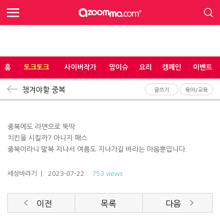
홈
토크토크
사이버작가
맘이슈
요리
캠페인
이벤트
챙겨야할 중복
글쓰기
육아/교육
중복에도 라면으로 뚝딱
치킨을 시킬까? 아니지 패스
중복이라니 말복 지나서 여름도 지나가길 바라는 마음뿐입니다.
세상바라기
| 2023-07-22
753 views
이전
목록
다음