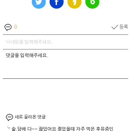
0
등록
새로 올라온 댓글
술.담배 다~~ 끓었어요 젊었을때 자주 먹은 후유증인