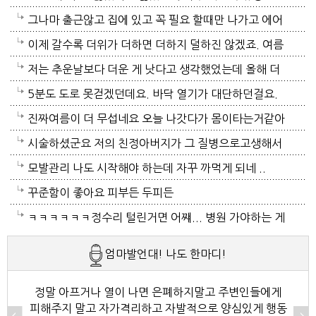
가? 나이먹어서 생고생중 입니다 ㅠㅠㅠㅠ
그나마 출근않고 집에 있고 꼭 필요 할때만 나가고 에어
컨 켜고 있으니 그나마 잘 견디고 있네요 이렇게 에어컨
이제 갈수록 더위가 더하면 더하지 덜하진 않겠죠. 여름
이 가열되면 지구 온도는 더 올라 갈 것이고 전력은 더
만 없음 좋겠어요. 여름이 무서워요.ㅎ 겨울엔 추움 옷
저는 추운날보다 더운 게 낫다고 생각했었는데 올해 더
모자날것이고 악순환이죠 그러게요 이제는 변압기 과부
이래도 껴입고 집에 가만있음 되는데 ..여름은 집을나가
위는 난생처음 겪는 거라 적응이 안되네요. 제발 비가 쏟
5분도 도로 못걷겠던데요. 바닥 열기가 대단하던걸요.
하로 정전이 될까봐 제일 무섭기도 합니다
기가 겁나요. 장대비가 한바탕 퍼부움 좋겠네요.
아져서 기온이 내려가면 좋겠어요.
지하도로 들어가서 병원근처서 또다시 지상으로 올라와
진짜여름이 더 무섭네요 오늘 나갓다가 몸이타는거같아
병원갔네요. 두군데를 가느라고 어제그랬죠. 엔간하면
택시타고 왔어요 당분간 안나가야겠어요 처서가 되면
시술하셨군요 저의 친정아버지가 그 질병으로고생해서
밖에 나가지마요. 쓰러져요.ㅎ쿠팡에서 배달시키고 집
햇빛도 덜따갑고 더위도 한풀꺽이던데 이러다가 여름나
저도 좀 압니다 남자들이 나이먹음 잘 걸리는병이죠 여
모발관리 나도 시작해야 하는데 자꾸 까먹게 되네 ..
에있는걸로 저도 해결하네요. 처서가 23일이네요. 비좀
라로 변할수도 있겠어요 쿠팡에 바람나오는 팬달린 조
자들이 방광염에 자주 걸리듯이 그병도 재발이 잦은편
꾸준함이 좋아요 피부든 두피든
왔음 좋겠어요.근대 당분간 비소식이 없더라구요. 내일
끼팔던데 그거는 오래는 사용이안되겠지요 태풍이라도
이여서 조심하셔야 할거에요 남편분 술 좋아하시나요
ㅋㅋㅋㅋㅋㅋ정수리 털린거면 어쨰... 병원 가야하는 게
부터 중부지방은 더위가 좀 주춤한다 일기예보서 그러
불어 이 열기를 식혀주먼 좋겠어요 살다가 태풍기다리
보통 술많이 드시는분이 오는 질병인데 저의 아버지가
아닌지..
엄마발언대! 나도 한마디!
긴하데요. 좀만 참으면 되겠지요. 에어컨 없는집 어찌사
기는 처음이네요
술고래였거든요
나 몰라요. 서울 봉천동 아파트엔 전기나가고 물도안나
정말 아프거나 열이 나면 은폐하지말고 주변인들에게
피해주지 말고 자가격리하고 자발적으로 양심있게 행동