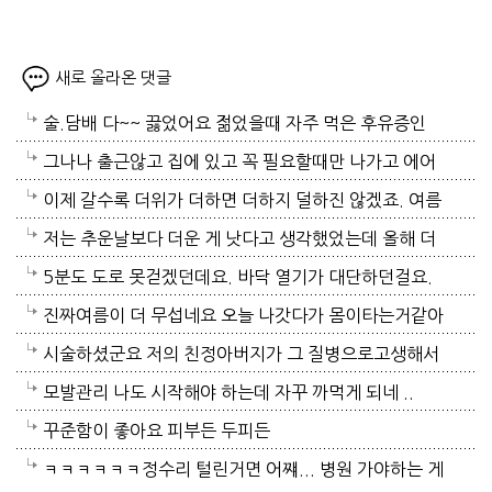
새로 올라온 댓글
술.담배 다~~ 끓었어요 젊었을때 자주 먹은 후유증인
가? 나이먹어서 생고생중 입니다 ㅠㅠㅠㅠ
그나나 출근않고 집에 있고 꼭 필요할때만 나가고 에어
컨 켜고 있으니 그나마 잘견디고 있네요 이렇게 에어컨
이제 갈수록 더위가 더하면 더하지 덜하진 않겠죠. 여름
이 가열되면 지구온도는 더 올라갈것이고 전력은 더 모
만 없음 좋겠어요. 여름이 무서워요.ㅎ 겨울엔 추움 옷
저는 추운날보다 더운 게 낫다고 생각했었는데 올해 더
자날것이고 악순환이죠
이래도 껴입고 집에 가만있음 되는데 ..여름은 집을나가
위는 난생처음 겪는 거라 적응이 안되네요. 제발 비가 쏟
5분도 도로 못걷겠던데요. 바닥 열기가 대단하던걸요.
기가 겁나요. 장대비가 한바탕 퍼부움 좋겠네요.
아져서 기온이 내려가면 좋겠어요.
지하도로 들어가서 병원근처서 또다시 지상으로 올라와
진짜여름이 더 무섭네요 오늘 나갓다가 몸이타는거같아
병원갔네요. 두군데를 가느라고 어제그랬죠. 엔간하면
택시타고 왔어요 당분간 안나가야겠어요 처서가 되면
시술하셨군요 저의 친정아버지가 그 질병으로고생해서
밖에 나가지마요. 쓰러져요.ㅎ쿠팡에서 배달시키고 집
햇빛도 덜따갑고 더위도 한풀꺽이던데 이러다가 여름나
저도 좀 압니다 남자들이 나이먹음 잘 걸리는병이죠 여
모발관리 나도 시작해야 하는데 자꾸 까먹게 되네 ..
에있는걸로 저도 해결하네요. 처서가 23일이네요. 비좀
라로 변할수도 있겠어요 쿠팡에 바람나오는 팬달린 조
자들이 방광염에 자주 걸리듯이 그병도 재발이 잦은편
꾸준함이 좋아요 피부든 두피든
왔음 좋겠어요.근대 당분간 비소식이 없더라구요. 내일
끼팔던데 그거는 오래는 사용이안되겠지요 태풍이라도
이여서 조심하셔야 할거에요 남편분 술 좋아하시나요
ㅋㅋㅋㅋㅋㅋ정수리 털린거면 어쨰... 병원 가야하는 게