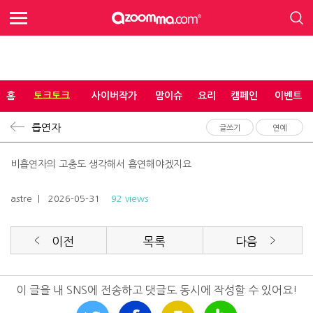
홈
토크토크
사이버작가
맘이슈
요리
캠페인
이벤트
릅연자
글쓰기
연예
비흡연자의 고충도 생각해서 흡연해야겠지요
astre
| 2026-05-31
92 views
이전
목록
다음
이 글을 내 SNS에 전송하고 댓글도 동시에 작성할 수 있어요!