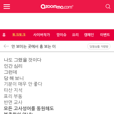
홈
토크토크
사이버작가
맘이슈
요리
캠페인
이벤트
안 보이는 곳에서 흉 보는 이
당첨상품 자랑방
나도 그랬을 것이다
인간 심리
그런데
당 해 보니
기분이 매우 안 좋다
타산 지석
표리 부동
반면 교사
모든 고사성어를 동원해도