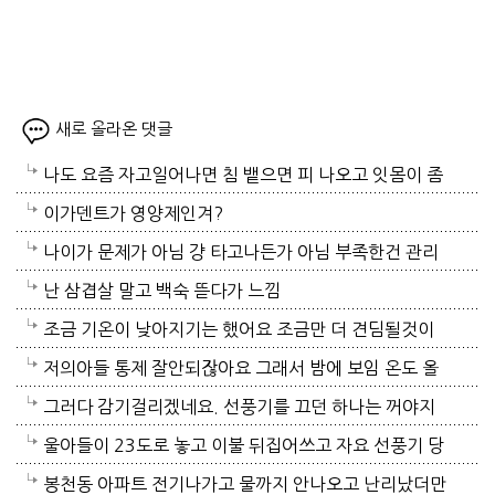
새로 올라온 댓글
나도 요즘 자고일어나면 침 뱉으면 피 나오고 잇몸이 좀
부어있는듯
이가덴트가 영양제인겨?
나이가 문제가 아님 걍 타고나든가 아님 부족한건 관리
하든가임
난 삼겹살 말고 백숙 뜯다가 느낌
조금 기온이 낮아지기는 했어요 조금만 더 견딤될것이
고 동해쪽은 비가왔더고 하더니 동해쪽 사시나 보네요
저의아들 통제 잘안되잖아요 그래서 밤에 보임 온도 올
테픙이 지나가면서 동해는 비를 뿌려주고 그영향으로
려놓고 그러고 있는데 그러니 여름감기도 잘걸리기도
그러다 감기걸리겠네요. 선풍기를 끄던 하나는 꺼야지
서울도 조금 기온이 낮아졌어요 피곤할때는 쉬셔요 라
합니다 솔직히 전 자식둘다 날 힘들게 하는편이죠 그나
요. 여름철 실내 적정온도가 26로 알고있는데 너무 낮
울아들이 23도로 놓고 이불 뒤집어쓰고 자요 선풍기 당
면도 댕길때는 드셔도 됩니다 주구장창 라면으로 끼니
마 내색않고 잘 견딜려고해도 힘들때는 넘우울해요 그
게 설정해놓고 사네요. 전기세도 많이나오겠네요.
연 틀어져있고 에휴
봉천동 아파트 전기나가고 물까지 안나오고 난리났더만