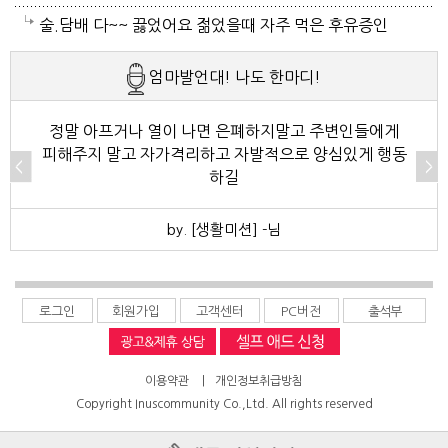
떼우는것 아님 가끔은 괜찮습니다
런데도 사람들은 넘 이기적이죠 내가 웃고다닌다고 다
요. 어제 뉴스나오데요.진짜지 이젠 여름이 살기 더 힘
술.담배 다~~ 끓었어요 젊었을때 자주 먹은 후유증인
너무 괜찮은지 아는가봐요 그렇다고 모든사람을 다끊어
들걸로 보이네요. 다들 에어컨 밤새 돌리고하니요. 저는
가? 나이먹어서 생고생중 입니다 ㅠㅠㅠㅠ
엄마발언대! 나도 한마디!
낼수도 없고 에휴 전기세 많이 나오는것보다 감기 걸리
12시부터 밤 열시까지만 돌리고 에어컨끄고 선풍기 두
는것이 더 걱정이죠 애물단지입니다
대로 교대로 키고 자네요.
정말 아프거나 열이 나면 은폐하지말고 주변인들에게
피해주지 말고 자가격리하고 자발적으로 양심있게 행동
하길
by. [생활미션] -님
로그인
회원가입
고객센터
PC버전
출석부
이용약관
|
개인정보취급방침
Copyright Inuscommunity Co.,Ltd. All rights reserved