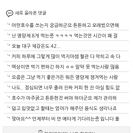
새로 올라온 댓글
어떤호수를 쓰는지 궁금하군요 튼튼하고 오래썼으면해
서요
난 영양제 8개 먹는중 ㅋㅋㅋㅋ 먹는것만 시간이 꽤 걸
리더라
오늘 대구 체감온도 42...
커피 하루에 그렇게 많이 먹지마셈 혈관 다 막히고 속 다
배림
액상이면 먹기 편하긴 하지 ㅇㅇ 알약 못 먹는사람 많음
요즘은 그냥 먹기 좋은거든 뭐든 영양제 챙겨먹는 사람
이 사는거다
나도.. 점심되면 너무 졸려 진짜 커피 한 잔 마실 힘도 없
어서 그냥 낮잠 자 ㅋㅋㅋ
호수가 아주굵고 튼튼한것 써야 하더군요 제가 관리하
는 텃밭은 호수가 굵고 넘 튼튼해서 풀려서 쓸려면 무겁
덥고 입맛없고 할때는 엄마가 해주던 음식도 생각나죠
지만 터질 염려는 없더군요 비가 조금이라도 왔음 좋네
넘 덥도 지치는 시기에요 오늘도 38도 였죠 힘드셔도 최
맞아요^^ 언제부터 비 만 애타게 기다리는중 입니다 올
요
대한 비슷하것 찾아서 드셔야죠
해는 유독 그러네요