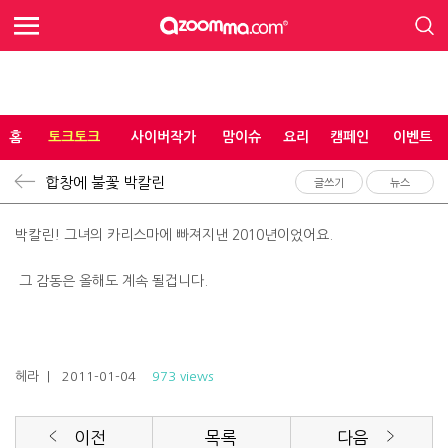
홈
토크토크
사이버작가
맘이슈
요리
캠페인
이벤트
합창에 불꽃 박칼린
글쓰기
뉴스
박칼린! 그녀의 카리스마에 빠져지낸 2010년이었어요.
그 감동은 올해도 계속 될겁니다.
헤라
| 2011-01-04
973 views
이전
목록
다음