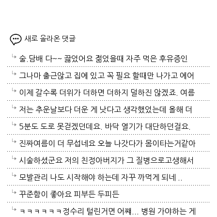
새로 올라온 댓글
술.담배 다~~ 끓었어요 젊었을때 자주 먹은 후유증인
가? 나이먹어서 생고생중 입니다 ㅠㅠㅠㅠ
그나마 출근않고 집에 있고 꼭 필요 할때만 나가고 에어
컨 켜고 있으니 그나마 잘 견디고 있네요 이렇게 에어컨
이제 갈수록 더위가 더하면 더하지 덜하진 않겠죠. 여름
이 가열되면 지구 온도는 더 올라 갈 것이고 전력은 더
만 없음 좋겠어요. 여름이 무서워요.ㅎ 겨울엔 추움 옷
저는 추운날보다 더운 게 낫다고 생각했었는데 올해 더
모자날것이고 악순환이죠 그러게요 이제는 변압기 과부
이래도 껴입고 집에 가만있음 되는데 ..여름은 집을나가
위는 난생처음 겪는 거라 적응이 안되네요. 제발 비가 쏟
5분도 도로 못걷겠던데요. 바닥 열기가 대단하던걸요.
하로 정전이 될까봐 제일 무섭기도 합니다
기가 겁나요. 장대비가 한바탕 퍼부움 좋겠네요.
아져서 기온이 내려가면 좋겠어요.
지하도로 들어가서 병원근처서 또다시 지상으로 올라와
진짜여름이 더 무섭네요 오늘 나갓다가 몸이타는거같아
병원갔네요. 두군데를 가느라고 어제그랬죠. 엔간하면
택시타고 왔어요 당분간 안나가야겠어요 처서가 되면
시술하셨군요 저의 친정아버지가 그 질병으로고생해서
밖에 나가지마요. 쓰러져요.ㅎ쿠팡에서 배달시키고 집
햇빛도 덜따갑고 더위도 한풀꺽이던데 이러다가 여름나
저도 좀 압니다 남자들이 나이먹음 잘 걸리는병이죠 여
모발관리 나도 시작해야 하는데 자꾸 까먹게 되네 ..
에있는걸로 저도 해결하네요. 처서가 23일이네요. 비좀
라로 변할수도 있겠어요 쿠팡에 바람나오는 팬달린 조
자들이 방광염에 자주 걸리듯이 그병도 재발이 잦은편
꾸준함이 좋아요 피부든 두피든
왔음 좋겠어요.근대 당분간 비소식이 없더라구요. 내일
끼팔던데 그거는 오래는 사용이안되겠지요 태풍이라도
이여서 조심하셔야 할거에요 남편분 술 좋아하시나요
ㅋㅋㅋㅋㅋㅋ정수리 털린거면 어쨰... 병원 가야하는 게