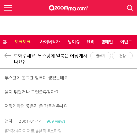
홈
토크토크
사이버작가
맘이슈
요리
캠페인
이벤트
도와주세요..무스탕에 얼룩은 어떻게하
글쓰기
건강
나요?
무스탕에 동그란 얼룩이 생겼는데요
물이 튀었거나 그런종류같아요
어떻게하면 좋은지 좀 가르쳐주세여
앤지
| 2001-01-14
969 views
#건강
#다이어트
#뷰티
#스타일