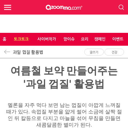
홈
토크토크
사이버작가
맘이슈
요리
캠페인
이벤트
과일 껍질 활용법
글쓰기
건강
여름철 보약 만들어주는
'과일 껍질' 활용법
멜론을 자주 먹다 보면 남는 껍질이 아깝게 느껴질
때가 있다. 속껍질 부분을 얇게 썰어 소금에 살짝 절
인 뒤 칼등으로 다지고 마늘을 섞어 무침을 만들면
새콤달콤한 별미가 된다.