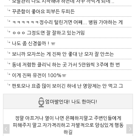
저도 좀 압니다 남자들이 나이먹음 잘 걸리는병이죠 여
모발관리 나도 시작해야 하는데 자꾸 까먹게 되네 ..
자들이 방광염에 자주 걸리듯이 그병도 재발이 잦은편
꾸준함이 좋아요 피부든 두피든
이여서 조심하셔야 할거에요 남편분 술 좋아하시나요
ㅋㅋㅋㅋㅋㅋ정수리 털린거면 어쨰... 병원 가야하는 게
보통 술많이 드시는분이 오는 질병인데 저의 아버지가
아닌지..
ㅇㅇㅇ 그정도면 잘 잘하고 있는거임
술고래였거든요
나도 좀 신경쓸까 ! ㅠ
보니까 모자쓰는 게 진짜 안 좋대 난 모자 잘 안쓰는
중... 캡모자 특히
동네 저렴한 클리닉 하는 곳 가서 5만원씩 3주에 한 번
씩 가는것도 좋아~~
이게 진짜 유전이 100%ㅠ
판토모나 요즘 많이 보이긴 하네 난 영양제는 안 먹고 그
냥 샴푸만 좋은 거 쓰는데 에반가
엄마발언대! 나도 한마디!
정말 아프거나 열이 나면 은폐하지말고 주변인들에게
피해주지 말고 자가격리하고 자발적으로 양심있게 행동
하길