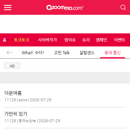
홈
토크토크
사이버작가
맘이슈
요리
캠페인
이벤트
 대화​
What! 수다!
고민 Talk
살림센스
동네 통신
AD
더운여름
11129
|
astre
|
2026-07-29
가만히 있기
11128
|
혼자노는늑
|
2026-07-29