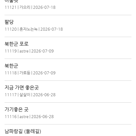
아울렛
11121
|
가으리
|
2026-07-18
팔당
11120
|
혼자노는늑
|
2026-07-18
북한군 포로
11119
|
astre
|
2026-07-09
북한군
11118
|
가로등
|
2026-07-09
지금 가면 좋은곳
11117
|
살살이
|
2026-06-28
가기좋은 곳
11116
|
astre
|
2026-06-28
남파랑길 (둘레길)