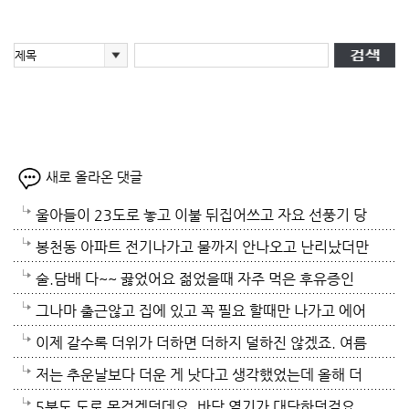
새로 올라온 댓글
울아들이 23도로 놓고 이불 뒤집어쓰고 자요 선풍기 당
연 틀어져있고 에휴
봉천동 아파트 전기나가고 물까지 안나오고 난리났더만
요. 어제 뉴스나오데요.진짜지 이젠 여름이 살기 더 힘
술.담배 다~~ 끓었어요 젊었을때 자주 먹은 후유증인
들걸로 보이네요. 다들 에어컨 밤새 돌리고하니요. 저는
가? 나이먹어서 생고생중 입니다 ㅠㅠㅠㅠ
그나마 출근않고 집에 있고 꼭 필요 할때만 나가고 에어
12시부터 밤 열시까지만 돌리고 에어컨끄고 선풍기 두
컨 켜고 있으니 그나마 잘 견디고 있네요 이렇게 에어컨
이제 갈수록 더위가 더하면 더하지 덜하진 않겠죠. 여름
대로 교대로 키고 자네요.
이 가열되면 지구 온도는 더 올라 갈 것이고 전력은 더
만 없음 좋겠어요. 여름이 무서워요.ㅎ 겨울엔 추움 옷
저는 추운날보다 더운 게 낫다고 생각했었는데 올해 더
모자날것이고 악순환이죠 그러게요 이제는 변압기 과부
이래도 껴입고 집에 가만있음 되는데 ..여름은 집을나가
위는 난생처음 겪는 거라 적응이 안되네요. 제발 비가 쏟
5분도 도로 못걷겠던데요. 바닥 열기가 대단하던걸요.