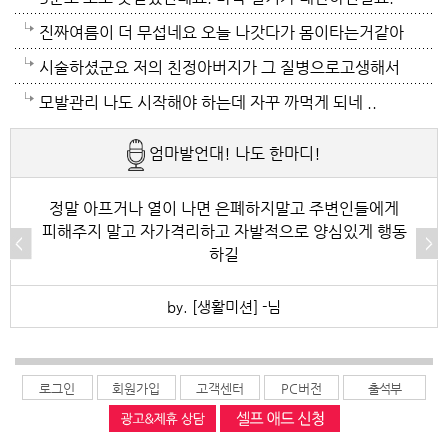
하로 정전이 될까봐 제일 무섭기도 합니다
기가 겁나요. 장대비가 한바탕 퍼부움 좋겠네요.
아져서 기온이 내려가면 좋겠어요.
지하도로 들어가서 병원근처서 또다시 지상으로 올라와
진짜여름이 더 무섭네요 오늘 나갓다가 몸이타는거같아
병원갔네요. 두군데를 가느라고 어제그랬죠. 엔간하면
택시타고 왔어요 당분간 안나가야겠어요 처서가 되면
시술하셨군요 저의 친정아버지가 그 질병으로고생해서
밖에 나가지마요. 쓰러져요.ㅎ쿠팡에서 배달시키고 집
햇빛도 덜따갑고 더위도 한풀꺽이던데 이러다가 여름나
저도 좀 압니다 남자들이 나이먹음 잘 걸리는병이죠 여
모발관리 나도 시작해야 하는데 자꾸 까먹게 되네 ..
에있는걸로 저도 해결하네요. 처서가 23일이네요. 비좀
라로 변할수도 있겠어요 쿠팡에 바람나오는 팬달린 조
자들이 방광염에 자주 걸리듯이 그병도 재발이 잦은편
엄마발언대! 나도 한마디!
왔음 좋겠어요.근대 당분간 비소식이 없더라구요. 내일
끼팔던데 그거는 오래는 사용이안되겠지요 태풍이라도
이여서 조심하셔야 할거에요 남편분 술 좋아하시나요
부터 중부지방은 더위가 좀 주춤한다 일기예보서 그러
불어 이 열기를 식혀주먼 좋겠어요 살다가 태풍기다리
보통 술많이 드시는분이 오는 질병인데 저의 아버지가
정말 아프거나 열이 나면 은폐하지말고 주변인들에게
피해주지 말고 자가격리하고 자발적으로 양심있게 행동
긴하데요. 좀만 참으면 되겠지요. 에어컨 없는집 어찌사
기는 처음이네요
술고래였거든요
하길
나 몰라요. 서울 봉천동 아파트엔 전기나가고 물도안나
by. [생활미션] -님
오고 난리도 아니더만요. 아파트는 그래서 저는 싫어요.
로그인
회원가입
고객센터
PC버전
출석부