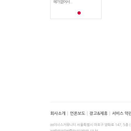
해가없어서...
해가없어서...
해가없어서...
회사소개
언론보도
광고&제휴
서비스 약
㈜이너스커뮤니티 서울특별시 마포구 양화로 147, 5층 
webmaster@inuscomm.co.kr