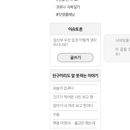
· 코로나 극복일기
· #갓생플래닝
이슈토론
임산부 우선 입장 어떻게 생각
하시나요?
친구끼리도 말 못하는 이야기
오늘이 입추다
오늘이 입추다
오늘이 입추다
친구가 찍어준 사진 보고 현타 겁..
친구가 찍어준 사진 보고 현타 겁..
엄마가 내 머리 보고 한마디 했는..
엄마가 내 머리 보고 한마디 했는..
수술
수술
수술
폭염 미쳤네... 출근만 했는데 ..
폭염 미쳤네... 출근만 했는데 ..
폭염 미쳤네... 출근만 