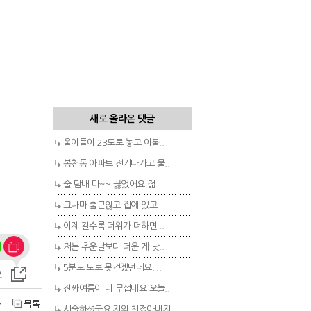
새로 올라온 댓글
울아들이 23도로 놓고 이불..
봉천동 아파트 전기나가고 물..
술.담배 다~~ 끓었어요 젊..
그나마 출근않고 집에 있고 ..
이제 갈수록 더위가 더하면 ..
저는 추운날보다 더운 게 낫..
5분도 도로 못걷겠던데요. ..
진짜여름이 더 무섭네요 오늘..
시술하셨군요 저의 친정아버지..