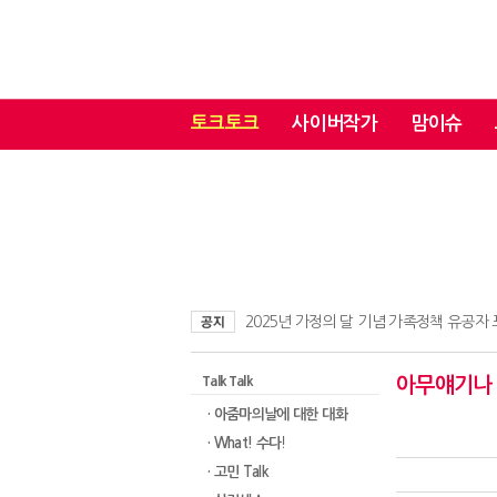
토크토크
사이버작가
맘이슈
2025년 가정의 달 기념 가족정책 유공자
Talk Talk
아무얘기나
· 아줌마의날에 대한 대화​
· What! 수다!
· 고민 Talk