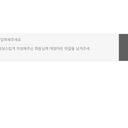
친구가 찍어준 사진 보고 현타 겁..
엄마가 내 머리 보고 한마디 했는..
했는데 ..