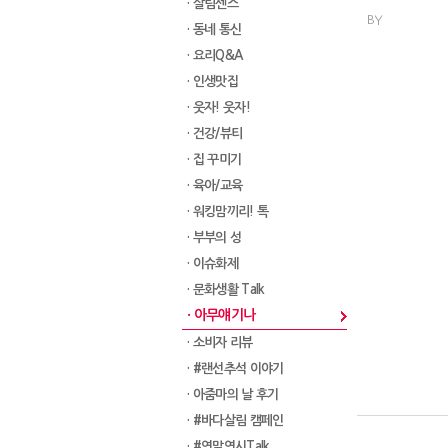
· 살림센스
BY
· 동네 통신
· 요리Q&A
· 인생맛집
· 웃자! 웃자!
· 건강/뷰티
· 집 꾸미기
· 육아/교육
· 워킹맘끼리! 톡
· 부부의 성
· 이슈화제
· 문화생활 Talk
· 아무얘기나
· 소비자 리뷰
· #랜선추석 이야기
· 아줌마의 날 후기
· #바다살림 캠페인
· #연말연시Talk