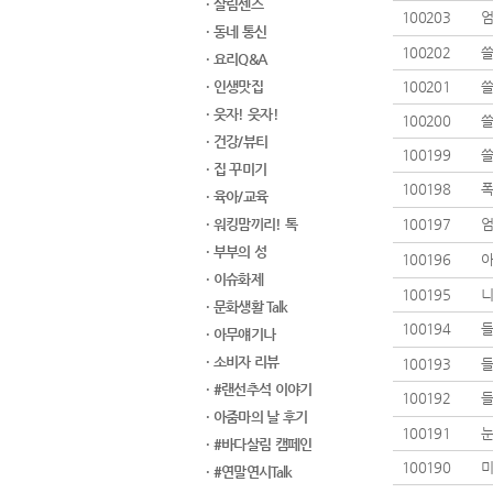
· 살림센스
100203
· 동네 통신
100202
쓸
· 요리Q&A
· 인생맛집
100201
· 웃자! 웃자!
100200
쓸
· 건강/뷰티
100199
쓸
· 집 꾸미기
100198
· 육아/교육
· 워킹맘끼리! 톡
100197
엄
· 부부의 성
100196
· 이슈화제
100195
니
· 문화생활 Talk
100194
들
· 아무얘기나
· 소비자 리뷰
100193
들
· #랜선추석 이야기
100192
들
· 아줌마의 날 후기
100191
눈
· #바다살림 캠페인
100190
· #연말연시Talk