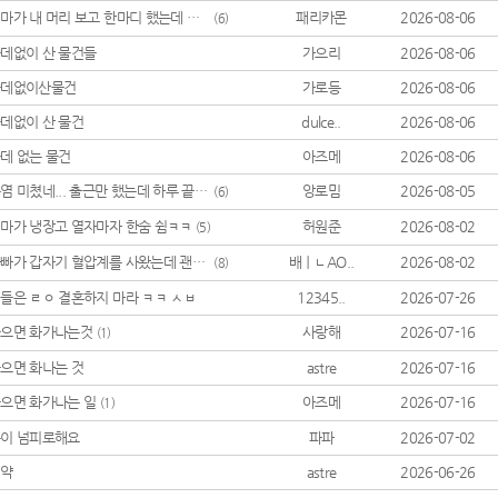
엄마가 내 머리 보고 한마디 했는데 긁힘ㅋㅋ
패리카몬
2026-08-06
(6)
데없이 산 물건들
가으리
2026-08-06
쓸데없이산물건
가로등
2026-08-06
데없이 산 물건
dulce..
2026-08-06
데 없는 물건
아즈메
2026-08-06
폭염 미쳤네... 출근만 했는데 하루 끝난 느낌;;
앙로밈
2026-08-05
(6)
마가 냉장고 열자마자 한숨 쉼ㅋㅋ
허원준
2026-08-02
(5)
아빠가 갑자기 혈압계를 사왔는데 괜히 찔림
배ㅣㄴAO..
2026-08-02
(8)
들은 ㄹㅇ 결혼하지 마라 ㅋㅋ ㅅㅂ
12345..
2026-07-26
으면 화가나는것
사랑해
2026-07-16
(1)
으면 화나는 것
astre
2026-07-16
으면 화가나는 일
아즈메
2026-07-16
(1)
이 넘피로해요
파파
2026-07-02
미약
astre
2026-06-26