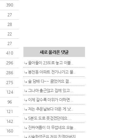
390
27
28
22
27
새로 올라온 댓글
410
296
울아들이 23도로 놓고 이불..
봉천동 아파트 전기나가고 물..
286
술.담배 다~~ 끓었어요 젊..
275
그나마 출근않고 집에 있고 ..
124
이제 갈수록 더위가 더하면 ..
96
저는 추운날보다 더운 게 낫..
121
5분도 도로 못걷겠던데요. ..
142
진짜여름이 더 무섭네요 오늘..
160
시술하셨군요 저의 친정아버지..