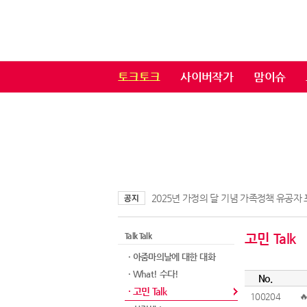
토크토크
사이버작가
맘이슈
2025년 가정의 달 기념 가족정책 유공자
Talk Talk
고민 Talk
· 아줌마의날에 대한 대화​
· What! 수다!
No.
· 고민 Talk
100204