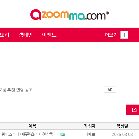
요리
캠페인
이벤트
더보기
 포상 추천 연장 공고
제목
작성자
작성일
🔥 원피스부터 여름팬츠까지 전상품 5,000원!🎉
레베로
2026-08-08