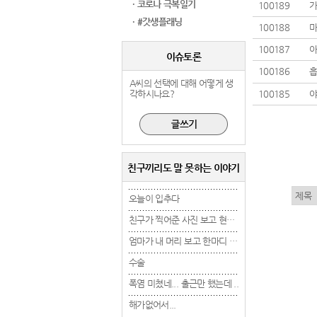
· 코로나 극복일기
100189
가
· #갓생플래닝
100188
100187
아
이슈토론
100186
A씨의 선택에 대해 어떻게 생
각하시나요?
100185
친구끼리도 말 못하는 이야기
오늘이 입추다
오늘이 입추다
오늘이 입추다
친구가 찍어준 사진 보고 현타 겁..
친구가 찍어준 사진 보고 현타 겁..
엄마가 내 머리 보고 한마디 했는..
엄마가 내 머리 보고 한마디 했는..
수술
수술
수술
폭염 미쳤네... 출근만 했는데 ..
폭염 미쳤네... 출근만 했는데 ..
폭염 미쳤네... 출근만 
해가없어서...
해가없어서...
해가없어서...