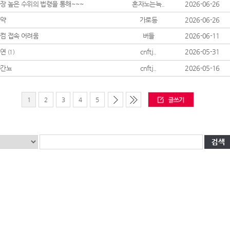
장 높은 수위의 법령을 통해~~~
혼자노는늑..
2026-06-26
마약
가로등
2026-06-26
컴 접속 어려움
버들
2026-06-11
흡연
cnftj..
2026-05-31
(1)
야간뇨
cnftj..
2026-05-16
1
2
3
4
5
친구가 찍어준 사진 보고 현타 겁..
엄마가 내 머리 보고 한마디 했는..
했는데 ..